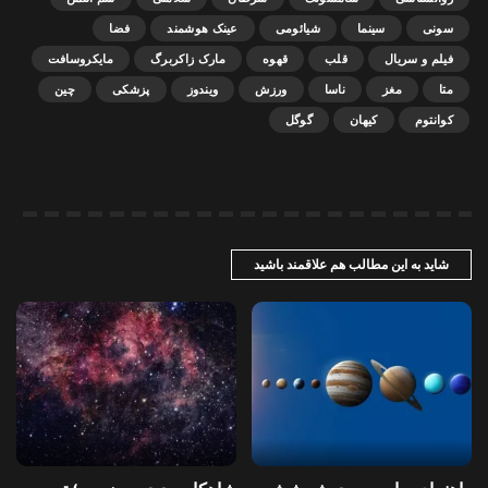
سونی
سینما
شیائومی
عینک هوشمند
فضا
فیلم و سریال
قلب
قهوه
مارک زاکربرگ
مایکروسافت
متا
مغز
ناسا
ورزش
ویندوز
پزشکی
چین
کوانتوم
کیهان
گوگل
شاید به این مطالب هم علاقمند باشید