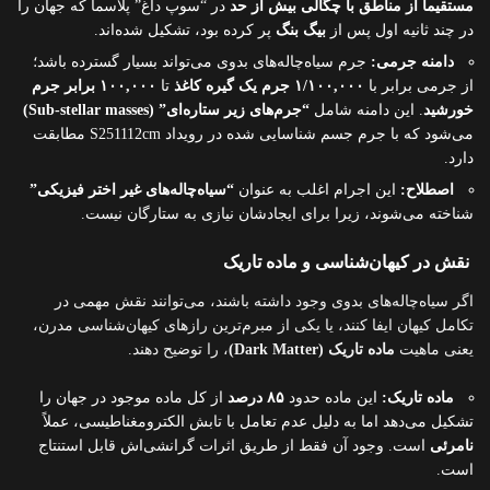
مستقیماً از مناطق با چگالی بیش از حد
در “سوپ داغ” پلاسما که جهان را
در چند ثانیه اول پس از
بیگ بنگ
پر کرده بود، تشکیل شده‌اند.
دامنه جرمی:
جرم سیاه‌چاله‌های بدوی می‌تواند بسیار گسترده باشد؛
از جرمی برابر با
۱/۱۰۰,۰۰۰ جرم یک گیره کاغذ
تا
۱۰۰,۰۰۰ برابر جرم
خورشید
. این دامنه شامل
“جرم‌های زیر ستاره‌ای” (Sub-stellar masses)
می‌شود که با جرم جسم شناسایی شده در رویداد S251112cm مطابقت
دارد.
اصطلاح:
این اجرام اغلب به عنوان
“سیاه‌چاله‌های غیر اختر فیزیکی”
شناخته می‌شوند، زیرا برای ایجادشان نیازی به ستارگان نیست.
نقش در کیهان‌شناسی و ماده تاریک
اگر سیاه‌چاله‌های بدوی وجود داشته باشند، می‌توانند نقش مهمی در
تکامل کیهان ایفا کنند، یا یکی از مبرم‌ترین رازهای کیهان‌شناسی مدرن،
یعنی ماهیت
ماده تاریک (Dark Matter)
، را توضیح دهند.
ماده تاریک:
این ماده حدود
۸۵ درصد
از کل ماده موجود در جهان را
تشکیل می‌دهد اما به دلیل عدم تعامل با تابش الکترومغناطیسی، عملاً
نامرئی
است. وجود آن فقط از طریق اثرات گرانشی‌اش قابل استنتاج
است.