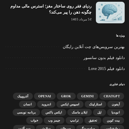
ردپای فقر روی ساختار مغز؛ استرس مالی مداوم
چگونه ذهن را پیر می‌کند؟
5 مرداد 1405
ویژه ها
بهترین سرویس‌های چت آنلاین رایگان
دانلود فیلم بدون سانسور
دانلود فیلم Love 2015
دنیای فناوری
CHATGPT
GEMINI
GROK
OPENAI
آنتروپیک
آیفون
استارلینک
اسپیس ایکس
اندروید
انسان
انویدیا
اپل
ایلان ماسک
ایکس باکس
برنامه نویسی
بیت کوین
تحقیق
ترامپ
جیمز وب
خواب
روانشناسی
سامسونگ
سرطان
سلامتی
سم آلتمن