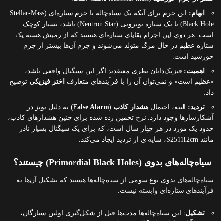
ابهام:
این جرم برای آنکه یک سیاه‌چاله با جرم ستاره‌ای (Stellar-Mass
Black Hole) یا یک ستاره نوترونی (Neutron Star) باشد، بسیار کوچک
است. هر دوی این اجرام بقایای ستاره‌ای هستند که از رمبش هسته یک
ستاره عظیم در حال مرگ متولد می‌شوند و جرم آن‌ها بیشتر از جرم
خورشید است.
اهمیت:
فیزیک‌دانان نظری معتقدند اگر این سیگنال واقعی باشد،
«عظیم است» و نمی‌توان آن را با فرآیندهای متعارف
اختر فیزیکی
توضیح
داد.
تردید:
البته، احتمال
هشدار کاذب (False Alarm)
به دلیل نویز در
آشکارسازها وجود دارد. نرخ تخمین زده شده برای چنین هشدارهای کاذب،
حدود یک مورد در هر چهار سال است، که برای یک سیگنال بسیار نادر
مانند S251112cm، سایه‌ای از تردید ایجاد می‌کند.
سیاه‌چاله‌های بدوی (Primordial Black Holes) چیستند؟
سیاه‌چاله‌های بدوی نوع سومی از سیاه‌چاله‌ها هستند که تشکیل آن‌ها به
فرآیندهای ستاره‌ای وابسته نیست.
تشکیل:
این سیاه‌چاله‌ها مدت‌ها قبل از شکل‌گیری اولین ستارگان،