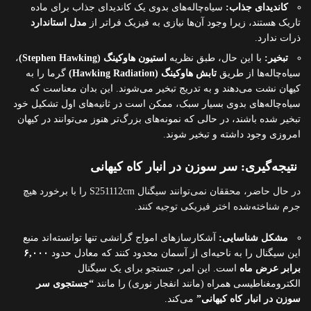
کاندیدای جذاب:
سیاه‌چاله‌های بدوی یک کاندیدای جذاب برای ماده
تاریک هستند، زیرا وجود آن‌ها نیازی به فیزیک فراتر از
مدل استاندارد
ذرات ندارد.
تبخیر:
با این حال، طبق نظریه
استیون هاوکینگ (Stephen Hawking)
،
سیاه‌چاله‌ها از طریق
تابش هاوکینگ (Hawking Radiation)
گرما را به
کیهان نشت می‌دهند و به تدریج تبخیر می‌شوند. این بدان معناست که
سیاه‌چاله‌های بدوی بسیار سبک، ممکن است در ثانیه‌های اول تشکیل خود
تبخیر شده باشند، در حالی که نمونه‌های بزرگ‌تر هنوز می‌توانند در کیهان
امروزی وجود داشته و تبخیر شوند.
نتیجه‌گیری: سر سوزن در انبار کاه کیهانی
در حال حاضر، محققان نمی‌توانند سیگنال S251112cm را با برخورد هیچ
جرم شناخته‌شده اختر فیزیکی توجیه کنند.
مشکل شناسایی:
آشکارسازهای امواج گرانشی تنها توانسته‌اند منبع
این سیگنال را به ناحیه‌ای از آسمان محدود کنند که معادل حدود
۶,۰۰۰
برابر عرض ماه
است. این امر، جستجو برای یک سیگنال
الکترومغناطیسی همراه (مانند انفجار نوری) را مانند
“جستجوی سر
سوزن در انبار کاه کیهانی”
می‌کند.