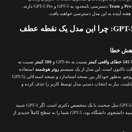
Pro
و
Team
دسترسی نامحدود به GPT-5 و GPT-5 Pro دارند.
 هفته آینده به این مدل دسترسی خواهند یافت.
ویژگی‌های کلیدی GPT-5: چرا این مدل یک نقطه عطف
45٪ خطای واقعی کمتر
نسبت به GPT-4o و
80٪ کمتر
نسبت به
روتر هوشمند
استفاده
می‌کند که بسته به پیچیدگی پرس‌وجو، به‌طور خودکار بین نسخه استاندارد و نسخه استدلالی (GPT-5
. این قابلیت، نیاز به انتخاب دستی مدل توسط کاربر را حذف کرده و
سم آلتمن در این باره می‌گوید: «GPT-5 مثل صحبت با یک متخصص دکتری است. اگر GPT-3 شبیه
دانش‌آموز دبیرستانی و GPT-4 شبیه دانشجوی دانشگاه بود، GPT-5 شما را به سطح کاملاً جدیدی از