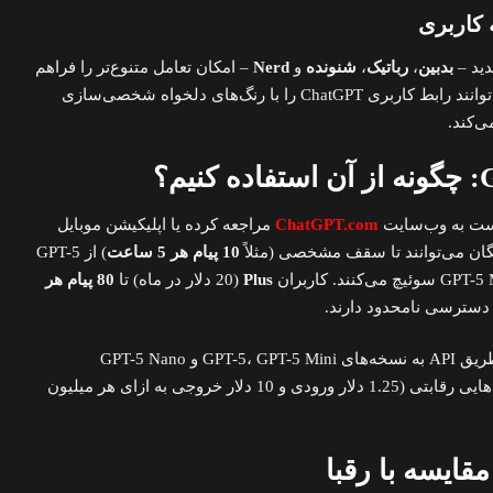
بدبین
،
رباتیک
،
شنونده
و
Nerd
– امکان تعامل متنوع‌تر را فراهم
کرده است. کاربران همچنین می‌توانند رابط کاربری ChatGPT را با رنگ‌های دلخواه شخصی‌سازی
ی‌کند.
ChatGPT.com
مراجعه کرده یا اپلیکیشن موبایل
10 پیام هر 5 ساعت
) از GPT-5
Plus
(20 دلار در ماه) تا
80 پیام هر
سترسی نامحدود دارند.
توسعه‌دهندگان نیز می‌توانند از طریق API به نسخه‌های GPT-5، GPT-5 Mini و GPT-5 Nano
دسترسی داشته باشند، با قیمت‌هایی رقابتی (1.25 دلار ورودی و 10 دلار خروجی به ازای هر میلیون