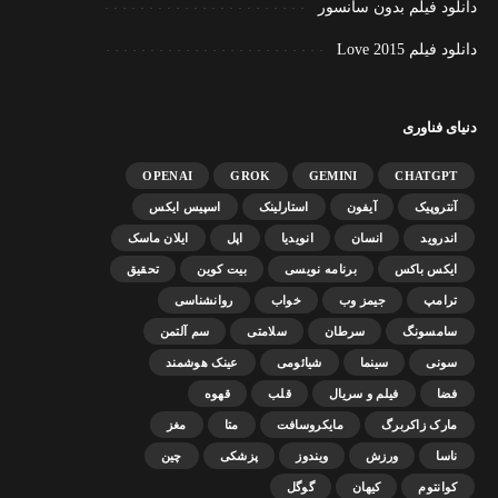
دانلود فیلم بدون سانسور
دانلود فیلم Love 2015
دنیای فناوری
OPENAI
GROK
GEMINI
CHATGPT
آنتروپیک
آیفون
استارلینک
اسپیس ایکس
اندروید
انسان
انویدیا
اپل
ایلان ماسک
ایکس باکس
برنامه نویسی
بیت کوین
تحقیق
ترامپ
جیمز وب
خواب
روانشناسی
سامسونگ
سرطان
سلامتی
سم آلتمن
سونی
سینما
شیائومی
عینک هوشمند
فضا
فیلم و سریال
قلب
قهوه
مارک زاکربرگ
مایکروسافت
متا
مغز
ناسا
ورزش
ویندوز
پزشکی
چین
کوانتوم
کیهان
گوگل