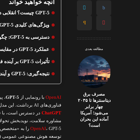
آنچه خواهید خواند
GPT-5 چیست؟ انقلابی در هوش مصنوعی با دسترسی رایگان
ویژگی‌های کلیدی GPT-5: چرا این مدل یک نقطه عطف است؟
دسترسی به GPT-5: چگونه از آن استفاده کنیم؟
عملکرد GPT-5 در مقایسه با رقبا
مطالعه بعدی
تأثیرات GPT-5 بر آینده فناوری
نتیجه‌گیری: GPT-5 و آینده هوش مصنوعی
مصرف برق
OpenAI
با رونمایی از
GPT-5
، پ
دیتاسنترها تا ۲۰۳۵
فناوری‌های AI برداشت. این مدل که از امروز به‌صورت پیش‌فرض و رایگان برای تمام کاربران
چهار برابر
ChatGPT
در دسترس است، با قا
می‌شود؛ آمریکا
آماده این بحران
مشاوره سلامت، نویدبخش تحولا
است؟
OpenAI
، GPT-5 را به «
توسعه هوش مصنوعی عمومی (AGI) می‌داند. در این مقاله از