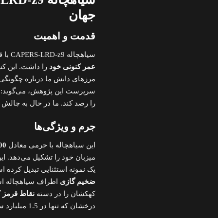
جهان
قدمت و اهمیت
سیاهچاله CAPERS-LRD-z9 با قدمتی 13.3 میلیارد ساله، زمانی شکل گرفته که جهان تنها
عمر کنونی خود
را داشت. این ک
مرزهای دانش ما درباره چگونگی 
سرپرست این پژوهش، می‌گوید: «ا
را رصد کند. ما در حال به چالش
جرم و ویژگی‌ها
این سیاهچاله با جرمی معادل
300 میلیون بر
میزبان خود را تشکیل می‌دهد. ای
یک نمونه استثنایی تبدیل کرده است. رنگ قرمز کهک
ضخیم گازی
اطراف سیاهچاله است
کهکشان را در دسته
نقاط قرمز کوچک (Dots
درخشان که تنها در 1.5 میلیارد سال اول کیهان وجود داشتند.