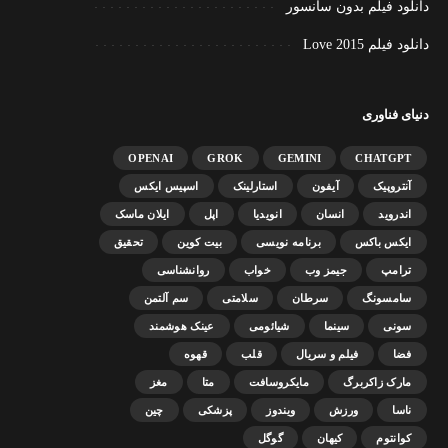
دانلود فیلم بدون سانسور
دانلود فیلم Love 2015
دنیای فناوری
OPENAI
GROK
GEMINI
CHATGPT
آنتروپیک
آیفون
استارلینک
اسپیس ایکس
اندروید
انسان
انویدیا
اپل
ایلان ماسک
ایکس باکس
برنامه نویسی
بیت کوین
تحقیق
ترامپ
جیمز وب
خواب
روانشناسی
سامسونگ
سرطان
سلامتی
سم آلتمن
سونی
سینما
شیائومی
عینک هوشمند
فضا
فیلم و سریال
قلب
قهوه
مارک زاکربرگ
مایکروسافت
متا
مغز
ناسا
ورزش
ویندوز
پزشکی
چین
کوانتوم
کیهان
گوگل