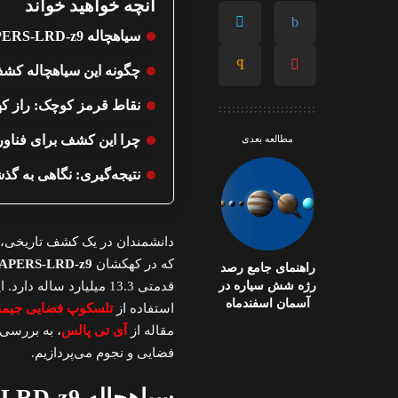
آنچه خواهید خواند
سیاهچاله CAPERS-LRD-z9: غول کیهانی در سپیده‌دمان جهان
چگونه این سیاهچاله ک
نقاط قرمز کوچک: راز که
چرا این کشف برای فناو
مطالعه بعدی
نتیجه‌گیری: نگاهی به گذش
دانشمندان در یک کشف تاریخی، ق
که در کهکشان
APERS-LRD-z9
راهنمای جامع رصد
رژه شش سیاره در
قدمتی 13.3 میلیارد ساله دارد. این دستاورد، که به رهبری
آسمان اسفندماه
استفاده از
تلسکوپ فضایی جیمز
مقاله از
آی تی پالس
، به بررسی
فضایی و نجوم می‌پردازیم.