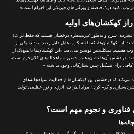
، رهبر تیم CAPERS، می‌گوید: «هدف اصلی CAPERS، تأیید و مطالعه کهکشان‌های
ب، کلید درک فاصله و ویژگی‌های فیزیکی این اجرام است.»
از کهکشان‌های اولیه
نقاط قرمز کوچک، کهکشان‌هایی فشرده، سرخ و به‌طور غیرمنتظره درخشان هستند که فقط در 1.5
ند. این کهکشان‌ها، که با تلسکوپ هابل قابل رصد نبودند، یکی از
وب هستند. فینکلستین توضیح می‌دهد: «این کهکشان‌ها با هیچ‌یک از
ند. درخشش آن‌ها نشان‌دهنده حضور سیاهچاله‌های کلان‌جرم است،
ان کافی برای تشکیل چنین ستارگانی وجود نداشته.»
اله CAPERS-LRD-z9 تأیید می‌کند که درخشش این کهکشان‌ها از فعالیت سیاهچاله‌های
شرده‌سازی و گرم کردن مواد اطراف، انرژی و نور عظیمی تولید
 فناوری و نجوم مهم است؟
له‌ها
وجود یک سیاهچاله با چنین جرمی تنها 500 میلیون سال پس از بیگ‌بنگ، مدل‌های کنونی تشکیل