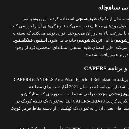
ی سیاهچاله
نشمندان از تکنیک
طیف‌سنجی
استفاده کردند. این روش، نور
 طول‌موج‌های مختلف تجزیه می‌کند تا ویژگی‌های آن را بررسی کند.
 با سرعت بالا به دور آن می‌چرخند، نوری تولید می‌کنند که بسته به
رشونده)
یا
آبی (نزدیک‌شونده)
جابه‌جا می‌شود.
استیون فینکلستین
،
 می‌کند: «این امضای طیف‌سنجی، نشانه‌ای منحصربه‌فرد از وجود
دورتر هنوز یافت نشده.»
مه CAPERS
برنامه
(CANDELS-Area Prism Epoch of Reionization
CAPERS
Survey) تلسکوپ جیمز وب ممکن شد. این برنامه که در سال 2021 آغاز شد، برای مطالعه
یونیزه‌شدن مجدد
طراحی شده است – دوره‌ای که ستارگان و
کهکشان‌های اولیه شروع به شکل‌گیری کردند. CAPERS-LRD-z9 ابتدا به‌عنوان یک نقطه کوچک در
لیل‌های بعدی آن را به‌عنوان یک کهکشان از دسته نقاط قرمز کوچک