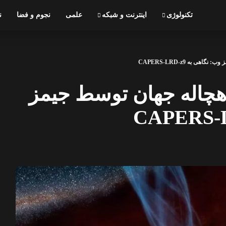
تکنولوژی
اینترنت و شبکه
علمی
نجوم و فضا
ن
 به CAPERS-LRD-z9
چاله جهان توسط جیمز