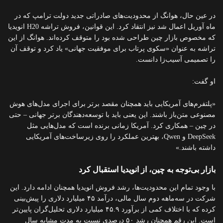
در عین حال، هوانگ از محدودیت‌های صادراتی جدید دولت ترامپ که در
ماه آوریل اعمال شد نیز انتقاد کرد. این قوانین، فروش تراشه H20 انویدیا
که مخصوص بازار چین طراحی شده بود را متوقف کرده‌اند. هوانگ از این
تراشه به عنوان «سکوی پرتاب برای موفقیت جهانی» یاد کرد و توقف آن
را تصمیمی آسیب‌زا دانست.
او گفت:
«پلتفرم‌های آمریکایی باید همچنان مقصد برتر برای اجرای مدل‌های هوش
مصنوعی متن‌باز باشند. این یعنی باید با توسعه‌دهندگان برتر جهانی – حتی
در چین – همکاری کرد. آمریکا زمانی برنده است که مدل‌هایی مثل
DeepSeek و Qwen، بهترین عملکرد را روی زیرساخت‌های آمریکایی
داشته باشند.»
بازار بی‌توجه به چین، از انویدیا استقبال کرد
با وجود تمام این محدودیت‌ها، رشد فروش انویدیا همچنان ادامه دارد. این
شرکت در سه‌ماهه دوم سال مالی، درآمد ۴۵ میلیارد دلاری را پیش‌بینی
کرده که با اختلاف کمی از برآورد ۴۵.۹ میلیارد دلاری تحلیل‌گران پایین‌تر
است. این رقم همچنان رشد ۵۰ درصدی نسبت به مدت مشابه سال