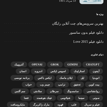
5 مرداد 1405
ویژه ها
بهترین سرویس‌های چت آنلاین رایگان
دانلود فیلم بدون سانسور
دانلود فیلم Love 2015
دنیای فناوری
CHATGPT
GEMINI
GROK
OPENAI
آنتروپیک
آیفون
استارلینک
اسپیس ایکس
اندروید
انسان
انویدیا
اپل
ایلان ماسک
ایکس باکس
برنامه نویسی
بیت کوین
تحقیق
ترامپ
جیمز وب
خواب
روانشناسی
سامسونگ
سرطان
سلامتی
سم آلتمن
سونی
سینما
شیائومی
عینک هوشمند
فضا
فیلم و سریال
قلب
قهوه
مارک زاکربرگ
مایکروسافت