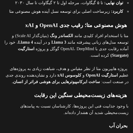
توان نهایی:
تا ۵ گیگاوات، مرحله اول تا ۲ گیگاوات تا سال ۲۰۳۰
کاربرد:
زیرساخت اصلی برای توسعه نسل آینده هوش مصنوعی متا
هوش مصنوعی متا؛ رقیب جدی OpenAI و xAI
متا با استخدام افراد کلیدی مانند
الکساندر ونگ
(بنیان‌گذار Scale AI) و
توسعه مدل‌های زبانی پیشرفته مانند
Llama 3
و در آینده
Llama 4
، خود را
آماده رقابت جدی با OpenAI، DeepMind گوگل و پروژه
استارگیت
(Stargate)
کرده است.
پروژه هایپریون متا از نظر مقیاس و هدف، شباهت زیادی به پروژه‌های
عظیم
استارگیت OpenAI
و
کلوسوس xAI
دارد و نشان‌دهنده روندی جدی
در صنعت است:
ساخت ابرکامپیوترهایی برای هوشی فراتر از انسان.
هزینه‌های زیست‌محیطی سنگین این رقابت
با وجود جذابیت فنی این پروژه‌ها، کارشناسان نسبت به پیامدهای
زیست‌محیطی شدید آن هشدار داده‌اند.
بحران آب