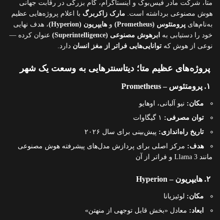
متا، شرکت مادر فیس‌بوک و اینستاگرام، گام بزرگی در رقابت جهانی
هوش مصنوعی برداشته است.
مارک زاکربرگ
با اعلام پروژه‌هایی عظیم
به‌نام‌های
پرومتئوس (Prometheus)
و
هایپریون (Hyperion)
، هدف نهایی
خود را دستیابی به
ابرهوش مصنوعی (Superintelligence)
عنوان کرده —
نوعی از هوش که
توانایی‌هایی فراتر از مغز انسان
دارد.
پروژه‌های عظیم متا؛ دیتاسنترهایی به وسعت یک شهر
۱. پرومتئوس – Prometheus
مکان:
نیو آلبانی، اوهایو
توان مصرفی:
۱ گیگاوات
تاریخ راه‌اندازی:
پیش‌بینی برای سال ۲۰۲۶
هدف:
مرکز اصلی برای پردازش مدل‌های پیشرفته هوش مصنوعی
مانند Llama 3 و فراتر از آن
۲. هایپریون – Hyperion
مکان:
لوئیزیانا
ابعاد:
معادل «بخش قابل توجهی از منهتن»