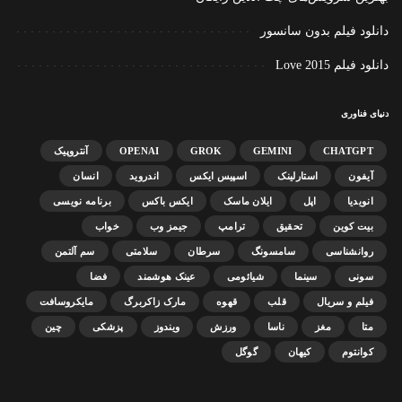
دانلود فیلم بدون سانسور
دانلود فیلم Love 2015
دنیای فناوری
CHATGPT
GEMINI
GROK
OPENAI
آنتروپیک
آیفون
استارلینک
اسپیس ایکس
اندروید
انسان
انویدیا
اپل
ایلان ماسک
ایکس باکس
برنامه نویسی
بیت کوین
تحقیق
ترامپ
جیمز وب
خواب
روانشناسی
سامسونگ
سرطان
سلامتی
سم آلتمن
سونی
سینما
شیائومی
عینک هوشمند
فضا
فیلم و سریال
قلب
قهوه
مارک زاکربرگ
مایکروسافت
متا
مغز
ناسا
ورزش
ویندوز
پزشکی
چین
کوانتوم
کیهان
گوگل