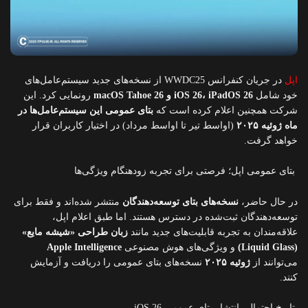
اپل
در جریان کنفرانس WWDC25 از نسخه‌های جدید سیستم‌عامل‌های
خود شامل
iOS 26، iPadOS 26 و macOS Tahoe 26
رونمایی کرد. این
شرکت همچنین اعلام کرده است که
بتای عمومی این سیستم‌عامل‌ها در
ماه ژوئیه ۲۰۲۵
(اواسط تیر تا اواسط مرداد) در اختیار کاربران قرار
خواهد گرفت.
بتای عمومی اپل؛ فرصتی برای تجربه زودهنگام ویژگی‌ها
در حال حاضر،
نسخه‌های بتای توسعه‌دهندگان
منتشر شده‌اند و فقط برای
توسعه‌دهندگان ثبت‌شده در دسترس هستند. اما طبق اعلام اپل،
علاقه‌مندان به تجربه قابلیت‌های جدید مانند
زبان طراحی «شیشه مایع»
(Liquid Glass)
و ویژگی‌های هوش مصنوعی
Apple Intelligence
می‌توانند از
ژوئیه ۲۰۲۵
نسخه‌های بتای عمومی را دریافت و آزمایش
کنند.
تاریخ احتمالی انتشار بتای عمومی iOS 26