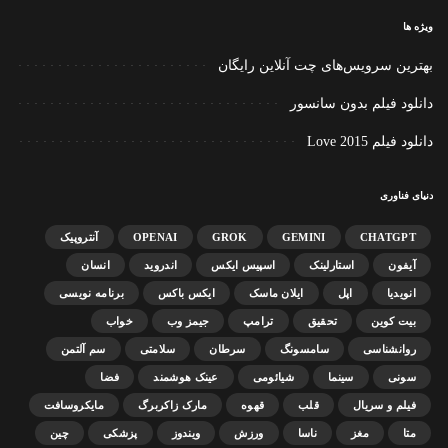
ویژه ها
بهترین سرویس‌های چت آنلاین رایگان
دانلود فیلم بدون سانسور
دانلود فیلم Love 2015
دنیای فناوری
CHATGPT
GEMINI
GROK
OPENAI
آنتروپیک
آیفون
استارلینک
اسپیس ایکس
اندروید
انسان
انویدیا
اپل
ایلان ماسک
ایکس باکس
برنامه نویسی
بیت کوین
تحقیق
ترامپ
جیمز وب
خواب
روانشناسی
سامسونگ
سرطان
سلامتی
سم آلتمن
سونی
سینما
شیائومی
عینک هوشمند
فضا
فیلم و سریال
قلب
قهوه
مارک زاکربرگ
مایکروسافت
متا
مغز
ناسا
ورزش
ویندوز
پزشکی
چین