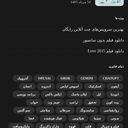
5 مرداد 1405
ویژه ها
بهترین سرویس‌های چت آنلاین رایگان
دانلود فیلم بدون سانسور
دانلود فیلم Love 2015
دنیای فناوری
CHATGPT
GEMINI
GROK
OPENAI
آنتروپیک
آیفون
استارلینک
اسپیس ایکس
اندروید
انسان
انویدیا
اپل
ایلان ماسک
ایکس باکس
برنامه نویسی
بیت کوین
تحقیق
ترامپ
جیمز وب
خواب
روانشناسی
سامسونگ
سرطان
سلامتی
سم آلتمن
سونی
سینما
شیائومی
عینک هوشمند
فضا
فیلم و سریال
قلب
قهوه
مارک زاکربرگ
مایکروسافت