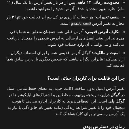
محدودیت زمانی ۱۲ ماهه:
پس از هر بار تغییر آدرس، تا یک سال (۱۲
ماه) اجازه تغییر مجدد یا حذف آدرس جدید را نخواهید داشت.
سقف تغییرات:
هر حساب کاربری در کل دوران فعالیت خود تنها
۳ بار
مجاز به تغییر آدرس
است.
@gmail.com
تکلیف آدرس قدیمی:
آدرس قبلی شما همچنان متعلق به شما باقی
می‌ماند. این یعنی ایمیل‌های ارسالی به آدرس قدیمی را همچنان دریافت
می‌کنید و می‌توانید با آن وارد حساب خود شوید.
امنیت و مالکیت:
گوگل آدرس قدیمی شما را برای استفاده دیگران
آزاد نمی‌کند؛ بنابراین نگران نباشید که شخص دیگری با آدرس سابق شما
فعالیت کند.
چرا این قابلیت برای کاربران حیاتی است؟
تغییر آدرس ایمیل بدون ساخت اکانت جدید، به معنای حفظ تمامی اسناد
در
گوگل درایو
، تاریخچه
یوتیوب
، مخاطبین و اشتراک‌های اپلیکیشن‌ها در
گوگل پلی
است. این انعطاف‌پذیری به کاربران اجازه می‌دهد تا هویت
دیجیتال خود را با تغییر شرایط زندگی (مانند تغییر نام خانوادگی یا نیاز به
یک آدرس رسمی‌تر برای کار) هماهنگ کنند.
زمان در دسترس بودن