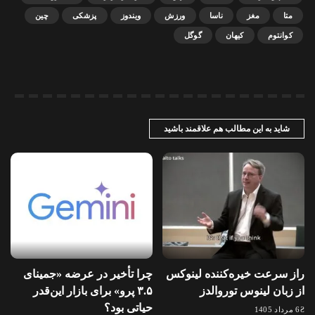
متا
مغز
ناسا
ورزش
ویندوز
پزشکی
چین
کوانتوم
کیهان
گوگل
شاید به این مطالب هم علاقمند باشید
راز سرعت خیره‌کننده لینوکس
چرا تأخیر در عرضه «جمینای
از زبان لینوس توروالدز
۳.۵ پرو» برای بازار این‌قدر
حیاتی بود؟
6 مرداد 1405