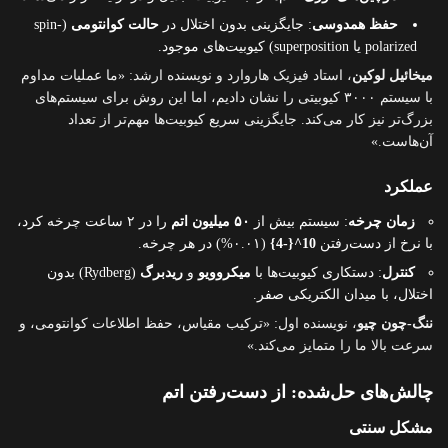
حفظ همدوسی
: جایگزینی بدون اختلال در
حالت کوانتومی
(spin-
polarized یا superposition) کیوبیت‌های موجود.
میخائیل لوکین
، استاد فیزیک هاروارد و نویسنده ارشد: «ما عملیات مداوم
با سیستم ۳۰۰۰ کیوبیتی را نشان دادیم، اما این روش برای سیستم‌های
بزرگ‌تر نیز کار می‌کند. جایگزینی سریع کیوبیت‌ها مهم‌تر از تعداد
آن‌هاست.»
عملکرد
زمان چرخه
: سیستم بیش از
۵۰ میلیون اتم
را در ۲ ساعت چرخه کرد،
با نرخ از دست‌رفتن
10^{-4}
(۰.۰۱%) در هر چرخه.
کنترل
: دستکاری کیوبیت‌ها با
میکروویو
و
ریدبرگ
(Rydberg) بدون
اختلال، با میدان الکتریکی صفر.
ننگ-چون چیو
، نویسنده اول: «ترکیب مقیاس، حفظ اطلاعات کوانتومی، و
سرعت بالا ما را متمایز می‌کند.»
چالش‌های حل‌شده: از دست‌رفتن اتم
مشکل سنتی