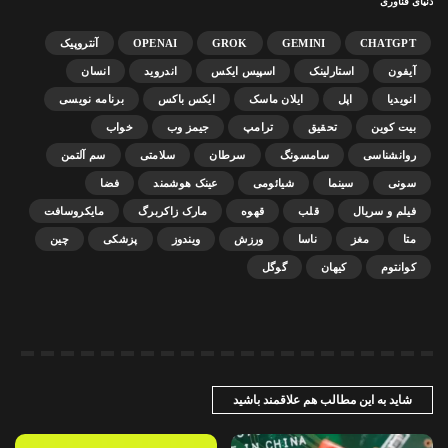
دنیای فناوری
CHATGPT
GEMINI
GROK
OPENAI
آنتروپیک
آیفون
استارلینک
اسپیس ایکس
اندروید
انسان
انویدیا
اپل
ایلان ماسک
ایکس باکس
برنامه نویسی
بیت کوین
تحقیق
ترامپ
جیمز وب
خواب
روانشناسی
سامسونگ
سرطان
سلامتی
سم آلتمن
سونی
سینما
شیائومی
عینک هوشمند
فضا
فیلم و سریال
قلب
قهوه
مارک زاکربرگ
مایکروسافت
متا
مغز
ناسا
ورزش
ویندوز
پزشکی
چین
کوانتوم
کیهان
گوگل
شاید به این مطالب هم علاقمند باشید