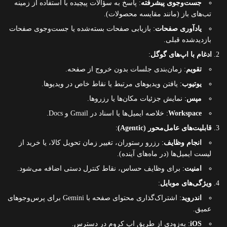
جست‌وجوی پیشرفته
: پاسخ به سؤالات پیچیده با استفاده از زمینه
تب‌های باز (مانند مقایسه محصولات).
یادآوری صفحات
: بازیابی صفحات بسته‌شده یا جست‌وجوی صفحات
بازدیدشده قبلی.
ادغام با اپ‌های گوگل
:
تقویم
: زمان‌بندی جلسات بدون خروج از صفحه.
یوتیوب
: یافتن ویدیوهای مرتبط یا نقاط خاص در ویدیوها.
مپس
: نمایش جزئیات مکان‌ها یا رزروها.
Workspace
: خلاصه ایمیل‌ها یا اسناد در Gmail و Docs.
قابلیت‌های عامل‌محور (Agentic)
:
انجام وظایف
: رزرو رستوران، تغییر زمان تحویل کالا، یا خرید از
لیست ایمیل‌ها (در ماه‌های آینده).
امنیت
: برای وظایف حساس، نقاط کنترل دستی اضافه می‌شود.
ویژگی‌های موبایل
:
اندروید
: اشتراک‌گذاری محتوای صفحه با Gemini برای پرس‌وجوهای
عمیق.
iOS
: به‌زودی از طریق اپ کروم در دسترس.