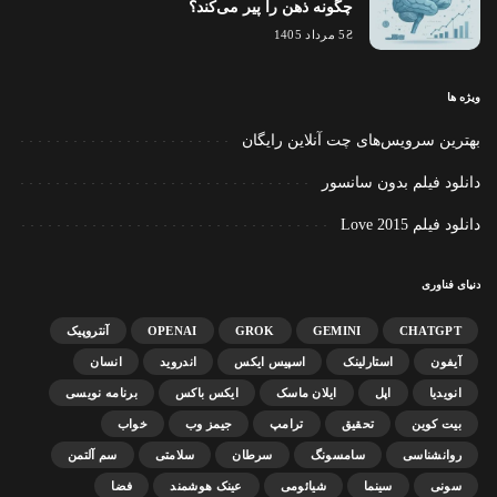
چگونه ذهن را پیر می‌کند؟
5 مرداد 1405
ویژه ها
بهترین سرویس‌های چت آنلاین رایگان
دانلود فیلم بدون سانسور
دانلود فیلم Love 2015
دنیای فناوری
CHATGPT
GEMINI
GROK
OPENAI
آنتروپیک
آیفون
استارلینک
اسپیس ایکس
اندروید
انسان
انویدیا
اپل
ایلان ماسک
ایکس باکس
برنامه نویسی
بیت کوین
تحقیق
ترامپ
جیمز وب
خواب
روانشناسی
سامسونگ
سرطان
سلامتی
سم آلتمن
سونی
سینما
شیائومی
عینک هوشمند
فضا