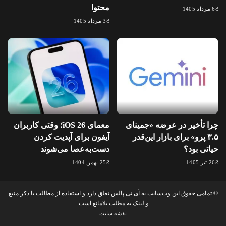
محتوا
6 مرداد 1405
3 مرداد 1405
چرا تأخیر در عرضه «جمینای
معمای iOS 26؛ وقتی کاربران
۳.۵ پرو» برای بازار این‌قدر
آیفون برای آپدیت کردن
حیاتی بود؟
دست‌به‌عصا می‌شوند
26 تیر 1405
25 بهمن 1404
© تمامی حقوق این وب‌سایت به آی تی پالس تعلق دارد و استفاده از مطالب با ذکر منبع
و لینک به مطلب بلامانع است.
نقشه سایت