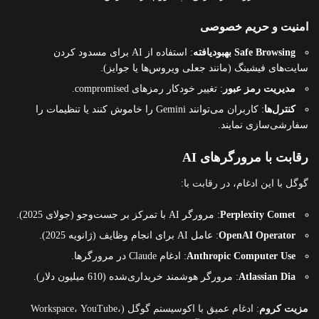
امنیت و حریم خصوصی
Safe Browsing بهبودیافته
: استفاده از AI برای مسدود کردن
سایت‌های فیشینگ (مانند جعلی ویروس‌ها یا جوایز).
مدیریت رمز عبور
: تغییر خودکار رمزهای compromised.
کنترل‌ها
: کاربران می‌توانند Gemini را خاموش کنند یا تنظیمات را
سفارشی‌سازی نمایند.
رقابت با مرورگرهای AI
گوگل با این ادغام، در رقابت با:
Perplexity Comet
: مرورگر AI با تمرکز بر جست‌وجو (جولای 2025).
OpenAI Operator
: عامل AI برای انجام وظایف (ژانویه 2025).
Anthropic Computer Use
: ادغام Claude در مرورگرها.
Atlassian Dia
: مرورگر هوشمند خریداری‌شده (610 میلیون دلار).
مزیت کروم
: ادغام عمیق با اکوسیستم گوگل (Workspace، YouTube،