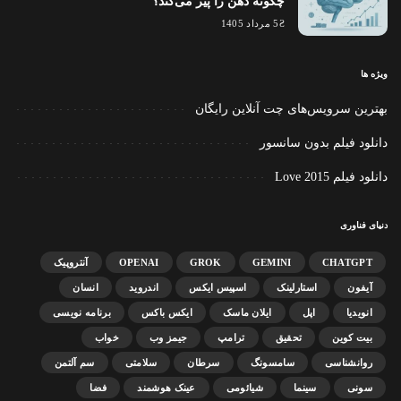
چگونه ذهن را پیر می‌کند؟
5 مرداد 1405
ویژه ها
بهترین سرویس‌های چت آنلاین رایگان
دانلود فیلم بدون سانسور
دانلود فیلم Love 2015
دنیای فناوری
CHATGPT
GEMINI
GROK
OPENAI
آنتروپیک
آیفون
استارلینک
اسپیس ایکس
اندروید
انسان
انویدیا
اپل
ایلان ماسک
ایکس باکس
برنامه نویسی
بیت کوین
تحقیق
ترامپ
جیمز وب
خواب
روانشناسی
سامسونگ
سرطان
سلامتی
سم آلتمن
سونی
سینما
شیائومی
عینک هوشمند
فضا