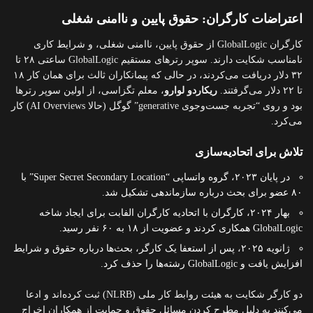
اعتراضات کارگران: حقوق پایین و ناامنی شغلی
کارگران GlobalLogic از حقوق پایین، ناامنی شغلی، و شرایط کاری
نامناسب شکایت دارند. سوپر رترهای مستقیم GlobalLogic ساعتی ۲۸ تا
۳۲ دلار دریافت می‌کردند، در حالی که پیمانکاران ثالث برای همان کار ۱۸
تا ۲۲ دلار می‌گرفتند.
ریکاردو لوارو
، معلم تگزاسی، از اولین سوپر رترها
بود و روی “تجربه جست‌وجوی generative” گوگل (حالا AI Overviews) کار
می‌کرد.
تلاش برای اتحادیه‌سازی
در پایان ۲۰۲۳، گروه واتساپی “Super Secret Secondary Location” با
۸۰ عضو برای بحث درباره سازماندهی تشکیل شد.
بهار ۲۰۲۴، کارگران با اتحادیه کارگران الفابت برای ایجاد شاخه
GlobalLogic همکاری کردند و عضویت از ۱۸ به ۶۰ نفر رسید.
ژانویه ۲۰۲۵، پس از استعفا یک کارگر، بحث‌ها درباره حقوق و شرایط
افزایش یافت و GlobalLogic رشته‌ها را حذف کرد.
دو کارگر شکایت به هیئت روابط کار ملی (NLRB) ثبت کرده‌اند و ادعا
می‌کنند به دلیل مطرح کردن مسائل حقوق و حمایت از همکاران اخراج