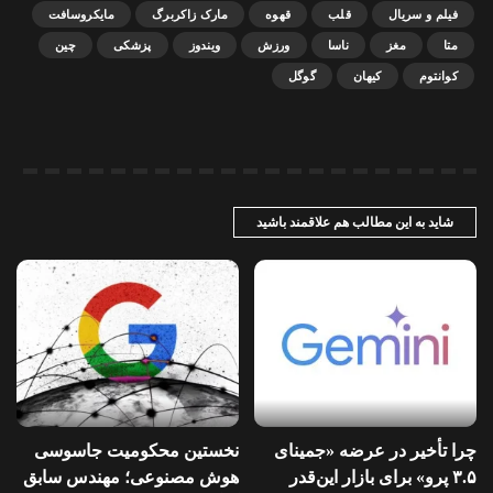
فیلم و سریال
قلب
قهوه
مارک زاکربرگ
مایکروسافت
متا
مغز
ناسا
ورزش
ویندوز
پزشکی
چین
کوانتوم
کیهان
گوگل
شاید به این مطالب هم علاقمند باشید
چرا تأخیر در عرضه «جمینای
نخستین محکومیت جاسوسی
۳.۵ پرو» برای بازار این‌قدر
هوش مصنوعی؛ مهندس سابق