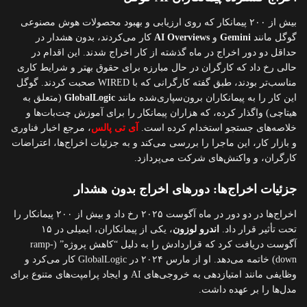
بیش از ۲۰۰ پیمانکار که روی ارزیابی و بهبود محصولات هوش مصنوعی
گوگل مانند
Gemini
و
AI Overviews
کار می‌کردند، بدون هشدار در
حداقل دو دور اخراج در ماه گذشته از کار اخراج شدند. این اقدام در
حالی رخ داد که کارگران در حال مبارزه برای حقوق بهتر و شرایط کاری
مناسب‌تر بودند، طبق گفته کارگرانی که با WIRED صحبت کردند. گوگل
این کار را به پیمانکاران برون‌سپاری‌شده مانند
GlobalLogic
(متعلق به
هیتاچی) واگذار کرده، که هزاران پیمانکار را برای آموزش چت‌بات‌ها و
خلاصه‌های جستجو استخدام کرده است.
آی تی پالس
، مرجع اخبار فناوری
و بازار کار، این ماجرا را بررسی می‌کند و به جزئیات اخراج‌ها، اعتراضات
کارگران، و واکنش‌های شرکت می‌پردازد.
جزئیات اخراج‌ها: دورهای اخراج بدون هشدار
اخراج‌ها در دو دور در ماه آگوست ۲۰۲۵ رخ داد و بیش از ۲۰۰ پیمانکار را
تحت تأثیر قرار داد.
اندرو لوزون
، یکی از پیمانکاران، ایمیلی در ۱۵
آگوست دریافت کرد که قراردادش را به دلیل “کاهش پروژه” (ramp-
down) خاتمه می‌دهد. او از مارس ۲۰۲۴ در GlobalLogic کار می‌کرد و
وظایفی مانند امتیازدهی به خروجی‌های AI و ایجاد پرامپت‌های متنوع برای
مدل‌ها را بر عهده داشت.