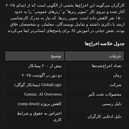
کارگران می‌گویند این اخراج‌ها بخشی از الگویی است که از ابتدای ۲۰۲۵
آغاز شده و نیروی کار “سوپر رترها” و “رترهای عمومی” را به حدود
۱۵۰۰ نفر کاهش داده است. سوپر رترها، که نیاز به مدرک کارشناسی
ارشد یا دکتری داشتند و شامل نویسندگان، معلمان، و متخصصان خلاق
بودند، نقش حیاتی در آموزش AI برای پاسخ‌های انسانی‌تر ایفا می‌کردند.
جدول خلاصه اخراج‌ها
جزئیات
توضیح
تعداد اخراج‌شده‌ها
بیش از ۲۰۰ پیمانکار
زمان
دو دور در آگوست ۲۰۲۵
شرکت
GlobalLogic (پیمانکار گوگل)
محصولات تحت تأثیر
Gemini، AI Overviews
دلیل رسمی
کاهش پروژه (ramp-down)
اعتراض به حقوق و شرایط
دلیل ادعایی کارگران
کاری