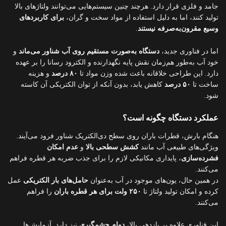
جامد و فلزی قرار دارد. هرچند چنین سیستم‌هایی می‌توانند ولتاژهای بالا
تولید کنند، اما به دلیل استفاده از مواد سخت و گران،
برای کاربردهای
وسیع مقرون‌به‌صرفه نیستند
.
اما در فناوری جدید،
دستگاه به‌صورت مستقیم روی آب شناور می‌ماند
و
خود آب به‌طور هم‌زمان نقش پایه نگهدارنده و الکترود رسانا را بر عهده
دارد. این طراحی خلاقانه باعث شده وزن مواد تا
۸۰ درصد
و هزینه
ساخت تا
۵۰ درصد
کاهش یابد، بدون آنکه از توان الکتریکی آن کاسته
شود.
عملکرد دستگاه چگونه است؟
هنگام بارش، قطرات باران روی سطح دی‌الکتریک شناور فرود می‌آیند.
ویژگی‌های طبیعی آب مانند
کشش سطحی بالا
و
عدم امکان
فشرده‌سازی
، پایداری مکانیکی لازم را برای جذب ضربه هر قطره فراهم
می‌کنند.
در همین حال، یون‌های موجود در آب به‌عنوان
حامل‌های بار الکتریکی
عمل
کرده و امکان تولید ولتاژ تا
۲۵۰ ولت برای هر قطره باران
را فراهم
می‌کنند.
این فناوری علاوه بر بازدهی بالا،
دوام چشمگیری
نیز دارد. آزمایش‌ها