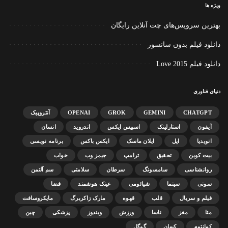
ویژه ها
بهترین سرویس‌های چت آنلاین رایگان
دانلود فیلم بدون سانسور
دانلود فیلم Love 2015
دنیای فناوری
CHATGPT
GEMINI
GROK
OPENAI
آنتروپیک
آیفون
استارلینک
اسپیس ایکس
اندروید
انسان
انویدیا
اپل
ایلان ماسک
ایکس باکس
برنامه نویسی
بیت کوین
تحقیق
ترامپ
جیمز وب
خواب
روانشناسی
سامسونگ
سرطان
سلامتی
سم آلتمن
سونی
سینما
شیائومی
عینک هوشمند
فضا
فیلم و سریال
قلب
قهوه
مارک زاکربرگ
مایکروسافت
متا
مغز
ناسا
ورزش
ویندوز
پزشکی
چین
کوانتوم
کیهان
گوگل