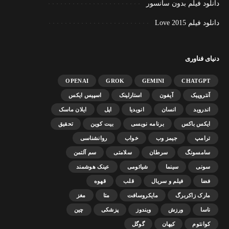
دانلود فیلم بدون سانسور
دانلود فیلم Love 2015
دنیای فناوری
OPENAI
GROK
GEMINI
CHATGPT
آنتروپیک
آیفون
استارلینک
اسپیس ایکس
اندروید
انسان
انویدیا
اپل
ایلان ماسک
ایکس باکس
برنامه نویسی
بیت کوین
تحقیق
ترامپ
جیمز وب
خواب
روانشناسی
سامسونگ
سرطان
سلامتی
سم آلتمن
سونی
سینما
شیائومی
عینک هوشمند
فضا
فیلم و سریال
قلب
قهوه
مارک زاکربرگ
مایکروسافت
متا
مغز
ناسا
ورزش
ویندوز
پزشکی
چین
کوانتوم
کیهان
گوگل