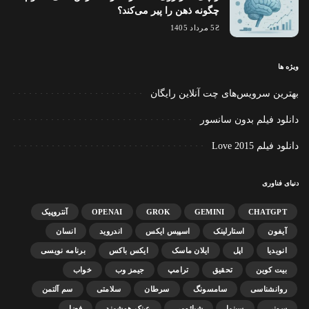
چگونه ذهن را پیر می‌کند؟
5 مرداد 1405
ویژه ها
بهترین سرویس‌های چت آنلاین رایگان
دانلود فیلم بدون سانسور
دانلود فیلم Love 2015
دنیای فناوری
CHATGPT
GEMINI
GROK
OPENAI
آنتروپیک
آیفون
استارلینک
اسپیس ایکس
اندروید
انسان
انویدیا
اپل
ایلان ماسک
ایکس باکس
برنامه نویسی
بیت کوین
تحقیق
ترامپ
جیمز وب
خواب
روانشناسی
سامسونگ
سرطان
سلامتی
سم آلتمن
سونی
سینما
شیائومی
عینک هوشمند
فضا