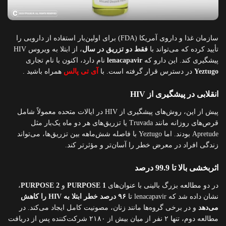
سازمان غذا و داروی آمریکا (FDA) برای اولین‌بار استفاده از دارویی را
تأیید کرده که می‌تواند با
فقط دو تزریق در سال
، از ابتلا به ویروس HIV
پیشگیری کند. این دارو که
lenacapavir
نام دارد، اکنون با نام تجاری
Yeztugo
در دسترس قرار گرفته است. با
آی تی پالس
همراه باشید .
انقلابی در پیشگیری از HIV
پیش از این، روش‌های پیشگیری از HIV در ایالات متحده معمولاً شامل
قرص‌های روزانه مانند Truvada یا تزریق‌های هر دو ماه یک‌بار مثل
Apretude بودند. اما Yeztugo با فاصله شش‌ماهه بین تزریق‌ها، می‌تواند
زندگی افراد در معرض خطر را آسان‌تر و مؤثرتر کند.
اثربخشی بالا تا 99.9 درصد
در دو مطالعه بزرگ بالینی با عنوان‌های
PURPOSE 1
و
PURPOSE 2
،
نشان داده شد که lenacapavir تا
۹۶ درصد خطر ابتلا به HIV را کاهش
می‌دهد
و در برخی گروه‌ها مانند زنان، مصونیت کامل ایجاد می‌کند. در
مطالعه دوم، تنها ۲ نفر از میان بیش از ۲۱۸۰ شرکت‌کننده پس از دریافت