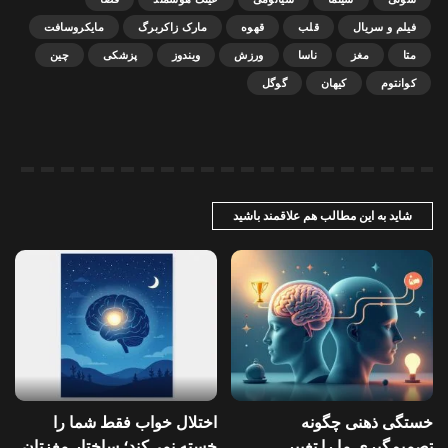
فیلم و سریال
قلب
قهوه
مارک زاکربرگ
مایکروسافت
متا
مغز
ناسا
ورزش
ویندوز
پزشکی
چین
کوانتوم
کیهان
گوگل
شاید به این مطالب هم علاقمند باشید
خستگی ذهنی چگونه
اختلال خواب فقط شما را
تصمیم‌گیری ما را تغییر
خسته نمی‌کند؛ ساختار مغزتان