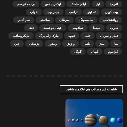
انویدیا
اپل
ایلان ماسک
ایکس باکس
برنامه نویسی
بیت کوین
تحقیق
ترامپ
جیمز وب
خواب
روانشناسی
سامسونگ
سرطان
سلامتی
سم آلتمن
سونی
سینما
شیائومی
عینک هوشمند
فضا
فیلم و سریال
قلب
قهوه
مارک زاکربرگ
مایکروسافت
متا
مغز
ناسا
ورزش
ویندوز
پزشکی
چین
کوانتوم
کیهان
گوگل
شاید به این مطالب هم علاقمند باشید