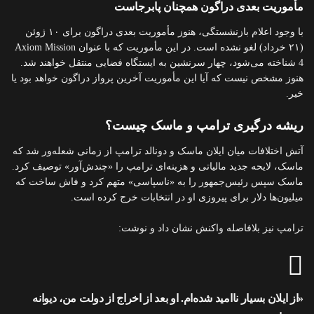
مأموریت بعدی دراگون همچنان پابرجاست
با وجود اعلام بازنشستگی، هنوز مأموریت بعدی دراگون برای ۱۰ ژوئن
(۲۱ خرداد) لغو نشده است. در این مأموریت که با عنوان Axiom Mission
4 شناخته می‌شود، چهار سرنشین به ایستگاه فضایی منتقل خواهند شد.
هنوز مشخص نیست که آیا این مأموریت آخرین پرواز دراگون خواهد بود یا
خیر.
ریشه درگیری ترامپ و ماسک چیست؟
آتش اختلافات میان ایلان ماسک و دونالد ترامپ از زمانی شعله‌ور شد که
ماسک، لایحه جدید مالیاتی و هزینه‌ای ترامپ را «چندش‌آور» توصیف کرد.
ماسک سپس رئیس‌جمهور را به «ناسپاسی» متهم کرد و فاش ساخت که
میلیون‌ها دلار برای پیروزی او در انتخابات خرج کرده است.
ترامپ نیز بلافاصله واکنش نشان داد و نوشت:
«از ایلان بسیار ناامید شده‌ام. او بعد از اخراج از دولت من، دیوانه