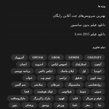
ویژه ها
بهترین سرویس‌های چت آنلاین رایگان
دانلود فیلم بدون سانسور
دانلود فیلم Love 2015
دنیای فناوری
CHATGPT
GEMINI
GROK
OPENAI
آنتروپیک
آیفون
استارلینک
اسپیس ایکس
اندروید
انسان
انویدیا
اپل
ایلان ماسک
ایکس باکس
برنامه نویسی
بیت کوین
تحقیق
ترامپ
جیمز وب
خواب
روانشناسی
سامسونگ
سرطان
سلامتی
سم آلتمن
سونی
سینما
شیائومی
عینک هوشمند
فضا
فیلم و سریال
قلب
قهوه
مارک زاکربرگ
مایکروسافت
متا
مغز
ناسا
ورزش
ویندوز
پزشکی
چین