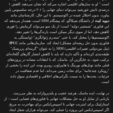
است.” او به مدل‌های اقلیمی اشاره می‌کند که نشان می‌دهند کاهش ۱
درصدی تابش خورشید می‌تواند دمای جهانی را ۱-۲ درجه سلسیوس پایین
بیاورد، بدون اختلال عمده در اکوسیستم. با این حال، کارشناسان مانند
دیوید کیث
از دانشگاه شیکاگو، که پیشگام SRM است، هشدار می‌دهند که
این فناوری “شمشیر دولبه” است؛ از یک سو می‌تواند گرمایش را فوری
کاهش دهد، اما از سوی دیگر ممکن است بارندگی‌ها را تغییر دهد،
اکوسیستم‌ها را مختل کند، یا حتی “سندرم ژئوانگزی” (وابستگی به
فناوری بدون حل ریشه‌ای مشکل) ایجاد کند. سازمان‌هایی مانند
IPCC
(پنل بین‌دولتی تغییرات اقلیمی) SRM را به عنوان “گزینه‌ای پرریسک”
طبقه‌بندی کرده‌اند و تأکید دارند که باید با کاهش انتشار گازهای گلخانه‌ای
ترکیب شود، نه جایگزین آن. ماسک، که با انتقادات مشابه در پروژه‌های
قبلی مانند تونل‌های بورینگ یا هایپرلوپ روبرو بوده، این ایده را بخشی از
“رویکرد چندجانبه” برای نجات زمین می‌داند، اما عدم شفافیت در
جزئیات، بحث‌ها را به سمت نگرانی‌های اخلاقی و اقتصادی سوق داده
است.
در نهایت، ایده ماسک، هرچند عجیب و بلندپروازانه به نظر می‌رسد،
بازتابی از تمایل او به حل مشکلات جهانی با فناوری‌های فضایی است – از
استارلینک برای اینترنت جهانی تا اسپیس‌ایکس برای مهاجرت به مریخ.
اگر اسپیس‌ایکس این پروژه را عملی کند، می‌تواند هزاران شغل ایجاد