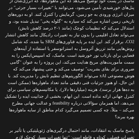
ماسک در پست خود توضیح می‌دهد که این ماهواره‌ها، که انرژی‌شان از
پنل‌های خورشیدی تأمین می‌شود، می‌توانند با “تغییرات بسیار جزئی” در
میزان انرژی ورودی به جو زمین، گرمایش را کنترل کنند. او به دوره‌های
تاریخی زمین اشاره می‌کند که سیاره به “گلوله یخی” تبدیل شده بود، و
استدلال می‌کند که تنظیمات کوچک (مانند ۱-۲ درصد کاهش تابش)
می‌تواند تعادل اقلیمی را بدون نیاز به تغییرات رادیکال مانند کاهش انتشار
CO2، برقرار کند. این ایده بر پایه فناوری‌های SRM بنا شده، که شامل
روش‌هایی مانند تزریق آئروسل به استراتوسفر یا استفاده از آینه‌های
فضایی برای بازتاب نور خورشید است. ماسک، که اسپیس‌ایکس را به
سمت مأموریت‌های مریخ هدایت می‌کند، این پروژه را به عنوان “گامی
ضروری برای بقای بشریت” توصیف می‌کند و حتی پیشنهاد می‌کند که
هوش مصنوعی xAI می‌تواند الگوریتم‌های تنظیم تابش را مدیریت کند. با
این حال، او هنوز جزئیات فنی دقیقی مانند تعداد ماهواره‌ها (ممکن است
به ده‌ها هزار برسد)، هزینه (میلیاردها دلار)، یا مکانیسم‌های سیاسی برای
کنترل جهانی ارائه نداده است. این ابهام، بخشی از جذابیت ایده را تشکیل
می‌دهد، اما همزمان سؤالاتی درباره feasibility و عدالت جهانی مطرح
می‌کند – مثلاً، چه کسی تصمیم می‌گیرد کدام مناطق از سایه ماهواره‌ها
بهره ببرند؟
پاسخ ماسک به انتقادات، مانند احتمال درگیری‌های ژئوپلیتیکی یا تأثیر بر
تغییرات فصلی، کوتاه و قاطع است: “تنها تغییرات بسیار کوچک لازم