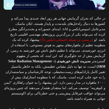
در حالی که بحران گرمایش جهانی هر روز ابعاد جدیدی پیدا می‌کند و
کشورها به دنبال راه‌حل‌های بلندمدت و پایدار هستند، ایلان ماسک،
مدیرعامل اسپیس‌ایکس و xAI، ایده‌ای جسورانه و بحث‌برانگیز مطرح
کرده که می‌تواند یکی از بزرگ‌ترین پروژه‌های مهندسی اقلیمی تاریخ
باشد. او
در پستی در شبکه اجتماعی ایکس (X)
پیشنهاد کرده که یک
منظومه عظیم از ماهواره‌های مجهز به هوش مصنوعی، با استفاده از
انرژی خورشیدی، می‌تواند با تنظیم دقیق تابش نور خورشید به زمین، از
گرمایش بیش از حد جلوگیری کند. این ایده، که بخشی از مفهوم
گسترده‌تر
مدیریت تابش خورشیدی (Solar Radiation Management –
SRM)
است، نه تنها به دلیل مقیاس عظیمش، بلکه به خاطر پتانسیل
تغییر کامل پارادایم‌های زیست‌محیطی، توجه کارشناسان و سیاستمداران
را به خود جلب کرده است. ماسک، که با منظومه استارلینک بیش از
۶۰۰۰ ماهواره در مدار زمین دارد، این پیشنهاد را به عنوان راهکاری “ایمن
و کم‌هزینه” توصیف می‌کند، اما منتقدان هشدار می‌دهند که چنین پروژه‌ای
می‌تواند عواقب غیرقابل پیش‌بینی و حتی خطرناکی برای اکوسیستم
جهانی به همراه داشته باشد.