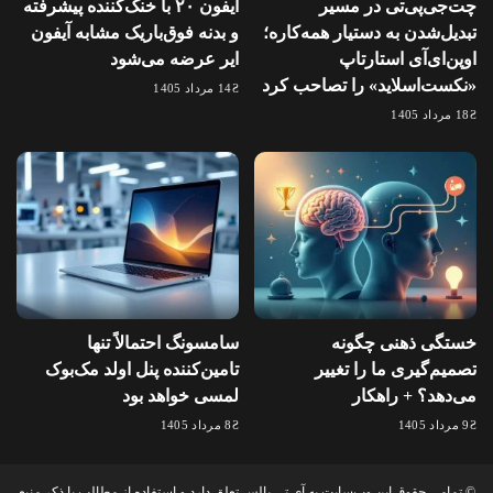
چت‌جی‌پی‌تی در مسیر
آیفون ۲۰ با خنک‌کننده پیشرفته
تبدیل‌شدن به دستیار همه‌کاره؛
و بدنه فوق‌باریک مشابه آیفون
اوپن‌ای‌آی استارتاپ
ایر عرضه می‌شود
«نکست‌اسلاید» را تصاحب کرد
14 مرداد 1405
18 مرداد 1405
خستگی ذهنی چگونه
سامسونگ احتمالاً تنها
تصمیم‌گیری ما را تغییر
تامین‌کننده پنل اولد مک‌بوک
می‌دهد؟ + راهکار
لمسی خواهد بود
9 مرداد 1405
8 مرداد 1405
© تمامی حقوق این وب‌سایت به آی تی پالس تعلق دارد و استفاده از مطالب با ذکر منبع