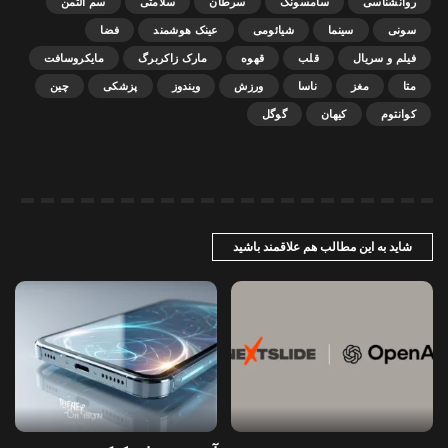
روانشناسی
سامسونگ
سرطان
سلامتی
سم آلتمن
سونی
سینما
شیائومی
عینک هوشمند
فضا
فیلم و سریال
قلب
قهوه
مارک زاکربرگ
مایکروسافت
متا
مغز
ناسا
ورزش
ویندوز
پزشکی
چین
کوانتوم
کیهان
گوگل
شاید به این مطالب هم علاقمند باشید