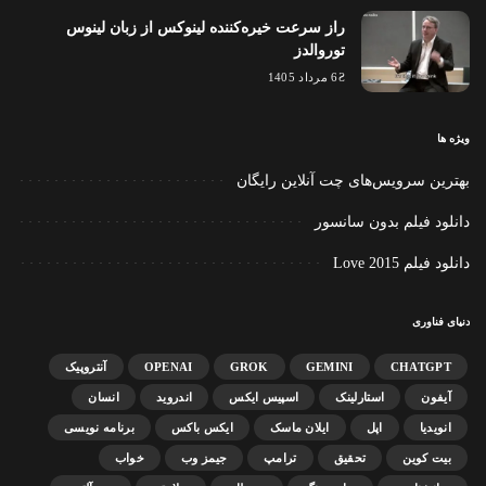
راز سرعت خیره‌کننده لینوکس از زبان لینوس
توروالدز
6 مرداد 1405
ویژه ها
بهترین سرویس‌های چت آنلاین رایگان
دانلود فیلم بدون سانسور
دانلود فیلم Love 2015
دنیای فناوری
CHATGPT
GEMINI
GROK
OPENAI
آنتروپیک
آیفون
استارلینک
اسپیس ایکس
اندروید
انسان
انویدیا
اپل
ایلان ماسک
ایکس باکس
برنامه نویسی
بیت کوین
تحقیق
ترامپ
جیمز وب
خواب