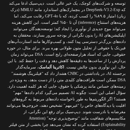
توسعه و شرکت‌های کوچک، یک خبر عالی است. دیپ‌سیک ادعا می‌کند
که DeepSeek-V3.2-Exp در بنچمارک‌های استاندارد مانند MMLU (درک
زبان) امتیاز ۸۹.۵% را کسب کرده، که با GPT-4o رقابت می‌کند، اما
هزینه‌های استنتاج (inference) آن تا ۵۰% کمتر است. این کاهش هزینه
می‌تواند موج جدیدی از نوآوری را ایجاد کند؛ توسعه‌دهندگان می‌توانند
اپلیکیشن‌های AI را بدون نگرانی از بودجه سرور بسازند، محققان به
داده‌های بزرگ‌تر دسترسی پیدا کنند، و کسب‌وکارها مانند استارت‌آپ‌های
فین‌تک یا حقوقی از تحلیل متون طولانی بهره ببرند. برای مثال، در حوزه
حقوقی، جایی که اسناد هزارصفحه‌ای رایج است، DSA می‌تواند زمان
پردازش را از ساعت‌ها به دقیقه‌ها کاهش دهد و دقت را حفظ کند. با این
حال، این نوآوری بدون چالش نیست.
اکاترینا آلماسک
، سرمایه‌گذار
برجسته AI، در یادداشتی در CNBC هشدار داد که “فیلترینگ هوشمند”
DSA ممکن است ظرافت‌های کلیدی متن را از دست بدهد، به ویژه در
زمینه‌های حساس مانند پزشکی یا حقوق، جایی که هر کلمه اهمیت دارد.
سؤال اصلی این است: چگونه AI تصمیم می‌گیرد کدام داده‌ها “مهم”
هستند؟ اگر الگوریتم‌ها به طور ناخواسته داده‌های مربوط به گروه‌های
اقلیت یا دیدگاه‌های خاص را “غیرمهم” تشخیص دهند، خروجی‌ها می‌توانند
مغرضانه یا نادرست شوند. دیپ‌سیک برای رفع این نگرانی، از
مکانیسم‌های شفافیت مانند “توضیح‌پذیری توجه” (Attention
Explainability) استفاده کرده که نشان می‌دهد چرا بخشی از متن فیلتر