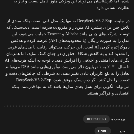
شده، اما کارشناسان می‌گویند این ویژگی هنوز کامل نیست و نیاز به
نظارت انسانی دارد.
در نهایت، DeepSeek-V3.2-Exp نه تنها یک مدل فنی است، بلکه نمادی از
تلاش چین برای پیشبرد AI متن‌باز و مقرون‌به‌صرفه است. دیپ‌سیک، که
توسط شرکت‌های چینی مانند Alibaba و Tencent حمایت می‌شود، این
مدل را به صورت رایگان (با محدودیت‌های API) عرضه کرده و هدفش
دموکراتیزه کردن AI است. این حرکت می‌تواند رقابت با مدل‌های غربی
را تشدید کند و به کاهش شکاف فناوری در جهان کمک نماید، اما همزمان
نگرانی‌های امنیتی و اخلاقی را افزایش دهد. با توجه به اینکه هزینه‌های AI
تا سال ۲۰۳۰ به ۱ تریلیون دلار می‌رسد، نوآوری‌هایی مانند DSA می‌توانند
تعادل را به نفع کاربران عادی تغییر دهند، به شرطی که چالش‌های دقت و
تعصب را حل کنند. اگر دیپ‌سیک موفق شود، DeepSeek-V3.2-Exp
می‌تواند الگویی برای نسل بعدی مدل‌ها باشد که نه تنها قدرتمند، بلکه
اقتصادی و فراگیر هستند.
DEEPSEEK
برچسب ها
CNBC
منبع: