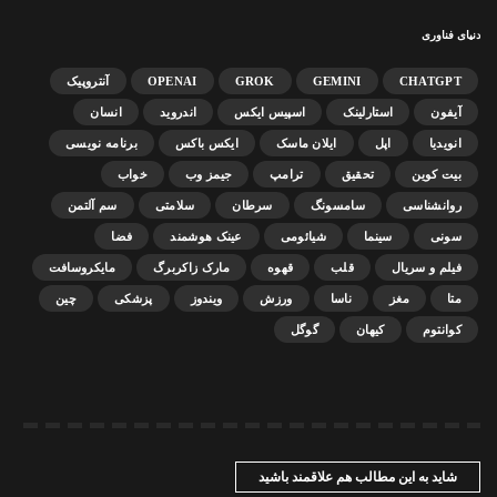
دنیای فناوری
CHATGPT
GEMINI
GROK
OPENAI
آنتروپیک
آیفون
استارلینک
اسپیس ایکس
اندروید
انسان
انویدیا
اپل
ایلان ماسک
ایکس باکس
برنامه نویسی
بیت کوین
تحقیق
ترامپ
جیمز وب
خواب
روانشناسی
سامسونگ
سرطان
سلامتی
سم آلتمن
سونی
سینما
شیائومی
عینک هوشمند
فضا
فیلم و سریال
قلب
قهوه
مارک زاکربرگ
مایکروسافت
متا
مغز
ناسا
ورزش
ویندوز
پزشکی
چین
کوانتوم
کیهان
گوگل
شاید به این مطالب هم علاقمند باشید