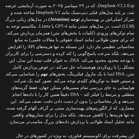
DeepSeek-V3.2-Exp، که در ۲۹ سپتامبر ۲۰۲۵ به صورت آزمایشی عرضه
شد، بر پایه مدل‌های قبلی دیپ‌سیک مانند DeepSeek-V2 ساخته شده و
تمرکز اصلی‌اش بر بهینه‌سازی
توجه (Attention)
در مدل‌های زبانی بزرگ
(LLM) است. در مدل‌های سنتی مانند GPT-4 یا Llama، مکانیسم توجه به
تمام توکن‌های ورودی (کلمات یا بخش‌های متن) همزمان پردازش می‌کند،
که برای متون طولانی (مانند اسناد حقوقی یا مقالات علمی) به منابع
محاسباتی عظیمی نیاز دارد. این مسئله نه تنها هزینه‌های API را افزایش
می‌دهد، بلکه سرعت پاسخ‌گویی را کند کرده و دسترسی را برای کاربران
با بودجه محدود محدود می‌کند. DSA، به عنوان قلب تپنده این مدل، این
مشکل را با رویکردی هوشمندانه حل می‌کند: در عوض پردازش کامل
متن، DSA ابتدا با یک ماژول فیلترینگ، بخش‌های
مهم
را شناسایی می‌کند
و سپس فقط به توکن‌های کلیدی توجه می‌کند. تصور کنید یک شرکت
هواپیمایی به جای بررسی تمام مسیرهای ممکن جهان، فقط گزینه‌های
منطقی و مرتبط را فیلتر کند – DSA دقیقاً همین کار را با داده‌ها انجام
می‌دهد و بار محاسباتی را بدون از دست دادن دقت، نصف می‌کند. این
معماری، که از الگوریتم‌های بهینه‌سازی مبتنی بر گراف الهام گرفته شده،
نه تنها هزینه‌ها را کاهش می‌دهد، بلکه مدل را برای سناریوهای واقعی
مانند تحلیل اسناد طولانی یا پردازش داده‌های بزرگ مناسب‌تر می‌سازد.
این پیشرفت برای اکوسیستم فناوری، به ویژه در کشورهای در حال