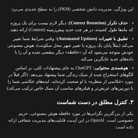
این ویژگی، مدیریت دانش شخصی (PKM) را به سطح جدیدی می‌برد:
حذف تکرار (Context Retention):
دیگر لازم نیست برای یک پروژه
که ماه‌ها طول کشیده، در هر چت جدید پیش‌زمینه (Context) ارائه دهید.
تطبیق با تغییرات (Automated Updates):
وقتی شرایط شما تغییر
می‌کند (مثلاً پایان یک پروژه یا تغییر شهر محل سکونت)، هوش مصنوعی
خودش متوجه می‌شود که آن «حافظه» دیگر منقضی شده و آن را با
داده‌های جدید جایگزین می‌کند.
هوشمندی محتوایی:
ChatGPT به جای پیشنهادات کلی، بر اساس
الگوهای استخراج شده از سبک زندگی شما پیشنهاد می‌دهد. (اگر قبلاً در
مورد «عکاسی از منظره» با او صحبت کرده‌اید، ایده‌های عکاسی شما را
با دوربین‌های عریض‌تر و فیلترهای مناسب آن سبک خاص ترکیب می‌کند).
۳. کنترل مطلق در دست شماست
یکی از بزرگترین نگرانی‌ها در مورد حافظه هوش مصنوعی، حریم
خصوصی است. OpenAI در این آپدیت قابلیت‌های مدیریت شفافی ارائه
داده است: