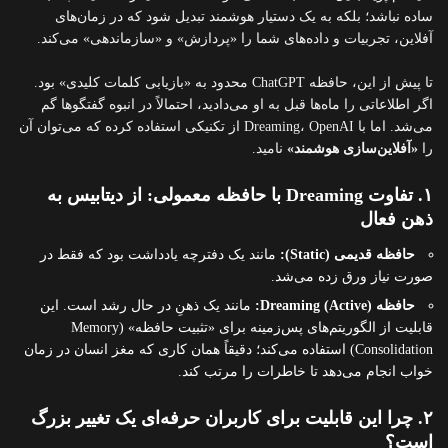
ساده نباشد؛ بلکه به یک دستیار هوشمند تبدیل شود که در زمان‌های
آفلاین، تجربیات و داده‌های شما را «پردازش» و «سازماندهی» می‌کند.
تا پیش از این، حافظه ChatGPT محدود به «بازیابی کلمات کلیدی» بود.
اگر اطلاعاتی را ماه‌ها قبل به او می‌دادید، احتمالاً در انبوه گفتگوها گم
می‌شد. اما با Dreaming، OpenAI از تکنیکی استفاده کرده که می‌توان آن
را
«آفلاین‌سازی هوشمند»
نامید.
۱. تفاوت Dreaming با حافظه معمولی: از دیتابیس به
ذهن فعال
حافظه قدیمی (Static):
مانند یک دفترچه یادداشت بود که فقط در
صورت نیاز ورق زده می‌شد.
حافظه Dreaming (Active):
مانند یک ذهنِ در حال رشد است. این
قابلیت از الگوریتم‌های پس‌زمینه برای «تثبیت حافظه» (Memory
Consolidation) استفاده می‌کند؛ دقیقاً همان کاری که مغز انسان در زمان
خواب انجام می‌دهد تا خاطرات را مرتب کند.
۲. چرا این قابلیت برای کاربران حرفه‌ای یک تغییر بزرگ
است؟