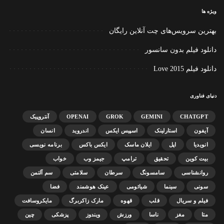
ویژه ها
بهترین سرویس‌های چت آنلاین رایگان
دانلود فیلم بدون سانسور
دانلود فیلم Love 2015
دنیای فناوری
CHATGPT
GEMINI
GROK
OPENAI
آنتروپیک
آیفون
استارلینک
اسپیس ایکس
اندروید
انسان
انویدیا
اپل
ایلان ماسک
ایکس باکس
برنامه نویسی
بیت کوین
تحقیق
ترامپ
جیمز وب
خواب
روانشناسی
سامسونگ
سرطان
سلامتی
سم آلتمن
سونی
سینما
شیائومی
عینک هوشمند
فضا
فیلم و سریال
قلب
قهوه
مارک زاکربرگ
مایکروسافت
متا
مغز
ناسا
ورزش
ویندوز
پزشکی
چین