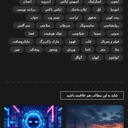
آیفون
استارلینک
اسپیس ایکس
اندروید
انسان
انویدیا
اپل
ایلان ماسک
ایکس باکس
برنامه نویسی
بیت کوین
تحقیق
ترامپ
جیمز وب
خواب
روانشناسی
سامسونگ
سرطان
سلامتی
سم آلتمن
سونی
سینما
شیائومی
عینک هوشمند
فضا
فیلم و سریال
قلب
قهوه
مارک زاکربرگ
مایکروسافت
متا
مغز
ناسا
ورزش
ویندوز
پزشکی
چین
کوانتوم
کیهان
گوگل
شاید به این مطالب هم علاقمند باشید