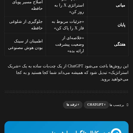
اصلاح مسیر پویای
میانی
استراتژی X را به
حافظه
روز کن»
«جزئیات مربوط به
جلوگیری از شلوغی
پایان
فاز X را پاک کن»
حافظه
«خلاصه‌ای از
اطمینان از سینک
هفتگی
وضعیت پیشرفت
بودن هوش مصنوعی
ارائه بده»
این روش‌ها باعث می‌شود ChatGPT از یک چت‌بات ساده به یک «شریک
استراتژیک» تبدیل شود که همیشه می‌داند شما کجا هستید و به کجا
می‌خواهید بروید.
CHATGPT
ترفند ها
برچسب ها