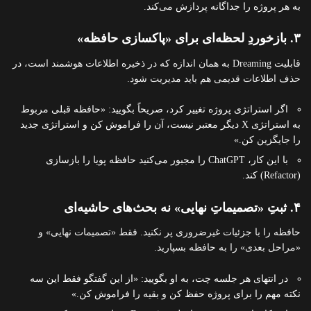
به هر پروژه را جداگانه پردازش می‌کند.
۳. بازخوردِ لحظه‌ای برای «پاکسازی حافظه»
قابلیت Dreaming به همان اندازه که در ذخیره اطلاعات هوشمند است، در
حذف اطلاعات قدیمی هم باید مدیریت شود.
اگر استراتژی پروژه تغییر کرد، صریحاً بگویید: «حافظه قبلی مربوط
به استراتژی X دیگر معتبر نیست، آن را فراموش کن و استراتژی جدید
را جایگزین کن.»
با این کار، ChatGPT را مجبور می‌کنید حافظه پویا را بازسازی
(Refactor) کند.
۴. ثبتِ «تصمیماتِ نهایی» نه بحث‌های حاشیه‌ای
حافظه را با جزئیات غیرضروری پر نکنید. فقط «تصمیمات نهایی» و
«مراحل بعدی» را به حافظه بسپارید.
در انتهای هر جلسه چت، به او بگویید: «از این گفتگو فقط این سه
نکته مهم را برای پروژه حفظ کن و بقیه را فراموش کن.»