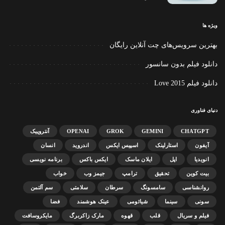
ویژه ها
بهترین سرویس‌های چت آنلاین رایگان
دانلود فیلم بدون سانسور
دانلود فیلم Love 2015
دنیای فناوری
CHATGPT
GEMINI
GROK
OPENAI
آنتروپیک
آیفون
استارلینک
اسپیس ایکس
اندروید
انسان
انویدیا
اپل
ایلان ماسک
ایکس باکس
برنامه نویسی
بیت کوین
تحقیق
ترامپ
جیمز وب
خواب
روانشناسی
سامسونگ
سرطان
سلامتی
سم آلتمن
سونی
سینما
شیائومی
عینک هوشمند
فضا
فیلم و سریال
قلب
قهوه
مارک زاکربرگ
مایکروسافت