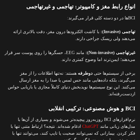
انواع رابط مغز و کامپیوتر: تهاجمی و غیرتهاجمی
BCIها در دو دسته کلی قرار می‌گیرند:
تهاجمی (Invasive):
با کاشت الکترودها درون مغز، دقت بالاتری ارائه
می‌دهند ولی ریسک جراحی دارند.
غیرتهاجمی (Non-invasive):
مانند EEG، حسگرها را روی پوست سر قرار
می‌دهند؛ ایمن‌ترند اما وضوح کمتری دارند.
برخی از سیستم‌ها حتی
دوطرفه
هستند: نه‌تنها اطلاعات را از مغز
می‌گیرند، بلکه داده‌هایی مانند حس لمس یا صدا را به مغز ارسال
می‌کنند. این نوع سیستم‌ها نویدبخش دنیای کاملاً مجازی یا بازیابی حواس
ازدست‌رفته‌اند.
BCI و هوش مصنوعی: ترکیبی انقلابی
نرم‌افزارهای BCI روزبه‌روز پیچیده‌تر می‌شوند و بسیاری از آن‌ها با
مدل‌های زبانی مانند
ChatGPT
ادغام شده‌اند. نتیجه؟ ارتباط متنی تنها با
فکر کردن. بیمارانی که نمی‌توانند صحبت یا تایپ کنند، می‌توانند تنها با