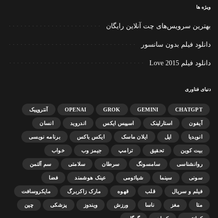
ویژه ها
بهترین سرویس‌های چت آنلاین رایگان
دانلود فیلم بدون سانسور
دانلود فیلم Love 2015
دنیای فناوری
CHATGPT
GEMINI
GROK
OPENAI
آنتروپیک
آیفون
استارلینک
اسپیس ایکس
اندروید
انسان
انویدیا
اپل
ایلان ماسک
ایکس باکس
برنامه نویسی
بیت کوین
تحقیق
ترامپ
جیمز وب
خواب
روانشناسی
سامسونگ
سرطان
سلامتی
سم آلتمن
سونی
سینما
شیائومی
عینک هوشمند
فضا
فیلم و سریال
قلب
قهوه
مارک زاکربرگ
مایکروسافت
متا
مغز
ناسا
ورزش
ویندوز
پزشکی
چین