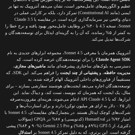
عظیم و الگوریتم‌های عامل‌محور است، نشان می‌دهد آنتروپیک نه تنها بر
ایمنی (مانند Constitutional AI) تمرکز دارد، بلکه بر کارایی عملی در
دنیای واقعی نیز سرمایه‌گذاری کرده است. در مقایسه با Claude 3.5
Sonnet، نسخه 4.5 تا ۴۰% در وظایف عامل‌محور بهبود یافته و نرخ خطا را
به کمتر از ۵% رسانده، که آن را به گزینه‌ای ایدئال برای توسعه‌دهندگان و
شرکت‌ها تبدیل می‌کند.
آنتروپیک همزمان با معرفی Sonnet 4.5، مجموعه ابزارهای جدیدی به نام
Claude Agent SDK
را برای توسعه‌دهندگان عرضه کرده است، که
دسترسی به بلوک‌های ساختاری پیشرفته‌ای مانند
ماشین‌های مجازی
،
مدیریت حافظه
، و
پشتیبانی از چند ایجنت
را فراهم می‌کند. این SDK، که
مستقیماً از فناوری‌های داخلی آنتروپیک الهام گرفته شده، به
توسعه‌دهندگان اجازه می‌دهد ایجنت‌های هوشمند سفارشی بسازند – برای
مثال، یک ایجنت که همزمان کد بنویسد، تست کند، و دیباگ نماید. این
ابزارها، که با API Claude 4.5 ادغام می‌شوند، هزینه‌ای مقرون‌به‌صرفه
(از ۰.۲۵ دلار به ازای هر میلیون توکن) دارند و برای استارت‌آپ‌ها و
شرکت‌های کوچک ایدئال هستند. در بنچمارک‌های مقایسه‌ای، Sonnet 4.5 با
امتیاز ۹۲% در HumanEval (کدنویسی) و ۸۷% در GPQA (سؤالات
دکتری)، از GPT-5 (۸۹% و ۸۵%) و Gemini 2.5 Pro (۹۰% و ۸۴%) پیشی
گرفته است. این برتری، که به دلیل تمرکز Sonnet 4.5 بر
استدلال