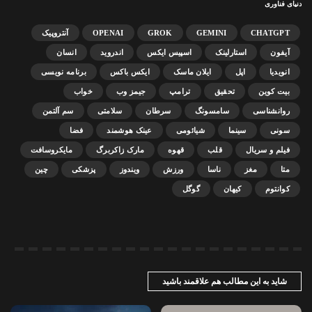
دنیای فناوری
CHATGPT
GEMINI
GROK
OPENAI
آنتروپیک
آیفون
استارلینک
اسپیس ایکس
اندروید
انسان
انویدیا
اپل
ایلان ماسک
ایکس باکس
برنامه نویسی
بیت کوین
تحقیق
ترامپ
جیمز وب
خواب
روانشناسی
سامسونگ
سرطان
سلامتی
سم آلتمن
سونی
سینما
شیائومی
عینک هوشمند
فضا
فیلم و سریال
قلب
قهوه
مارک زاکربرگ
مایکروسافت
متا
مغز
ناسا
ورزش
ویندوز
پزشکی
چین
کوانتوم
کیهان
گوگل
شاید به این مطالب هم علاقمند باشید