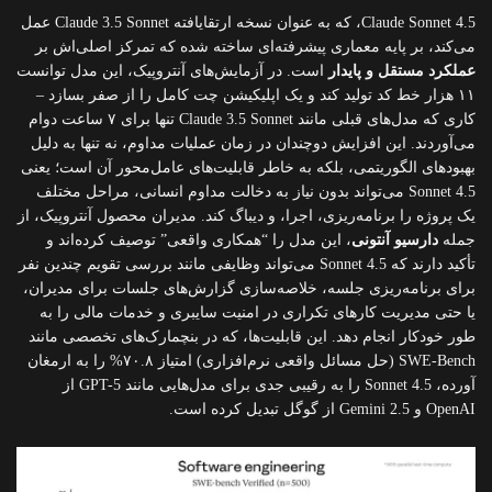
Claude Sonnet 4.5، که به عنوان نسخه ارتقایافته Claude 3.5 Sonnet عمل
می‌کند، بر پایه معماری پیشرفته‌ای ساخته شده که تمرکز اصلی‌اش بر
عملکرد مستقل و پایدار
است. در آزمایش‌های آنتروپیک، این مدل توانست
۱۱ هزار خط کد تولید کند و یک اپلیکیشن چت کامل را از صفر بسازد –
کاری که مدل‌های قبلی مانند Claude 3.5 Sonnet تنها برای ۷ ساعت دوام
می‌آوردند. این افزایش دوچندان در زمان عملیات مداوم، نه تنها به دلیل
بهبودهای الگوریتمی، بلکه به خاطر قابلیت‌های عامل‌محور آن است؛ یعنی
Sonnet 4.5 می‌تواند بدون نیاز به دخالت مداوم انسانی، مراحل مختلف
یک پروژه را برنامه‌ریزی، اجرا، و دیباگ کند. مدیران محصول آنتروپیک، از
جمله
دارسیو آنتونی
، این مدل را “همکاری واقعی” توصیف کرده‌اند و
تأکید دارند که Sonnet 4.5 می‌تواند وظایفی مانند بررسی تقویم چندین نفر
برای برنامه‌ریزی جلسه، خلاصه‌سازی گزارش‌های جلسات برای مدیران،
یا حتی مدیریت کارهای تکراری در امنیت سایبری و خدمات مالی را به
طور خودکار انجام دهد. این قابلیت‌ها، که در بنچمارک‌های تخصصی مانند
SWE-Bench (حل مسائل واقعی نرم‌افزاری) امتیاز ۷۰.۸% را به ارمغان
آورده، Sonnet 4.5 را به رقیبی جدی برای مدل‌هایی مانند GPT-5 از
OpenAI و Gemini 2.5 از گوگل تبدیل کرده است.