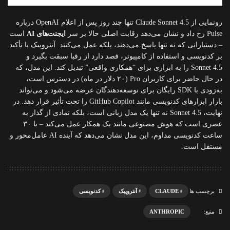
رونمایی از Claude Sonnet 4.5 تنها چند روز پس از اعلام OpenAI درباره
Pulse رخ داد و نشان می‌دهد رقابت اصلی حالا بر سر
ایجنت‌های AI
است
– دستیارانی که نه تنها پاسخ می‌دهند، بلکه عمل می‌کنند. آنتروپیک با تأکید
بر کدنویسی و استفاده از کامپیوتر، قصد دارد از رقبا سبقت بگیرد و
Sonnet 4.5 را به ابزاری برای “همکاری واقعی” تبدیل کند. این مدل، که
در حال حاضر برای کاربران Pro (۲۰ دلار در ماه) در دسترس است،
به‌زودی با SDK رایگان برای توسعه‌دهندگان عرضه می‌شود و می‌تواند
بازار ابزارهای کدنویسی مانند GitHub Copilot را تحت تأثیر قرار دهد. در
نهایت، Sonnet 4.5 نه تنها یک مدل زبانی است، بلکه نمادی از گذار به
عصری است که هوش مصنوعی مانند یک همکار عمل می‌کند – با ۳۰
ساعت کدنویسی مداوم، این مدل نشان می‌دهد که آینده AI عامل‌محور و
مستقل است.
CLAUDE
آنتروپیک
کدنویسی
برچسب ها
ANTHROPIC
منبع: