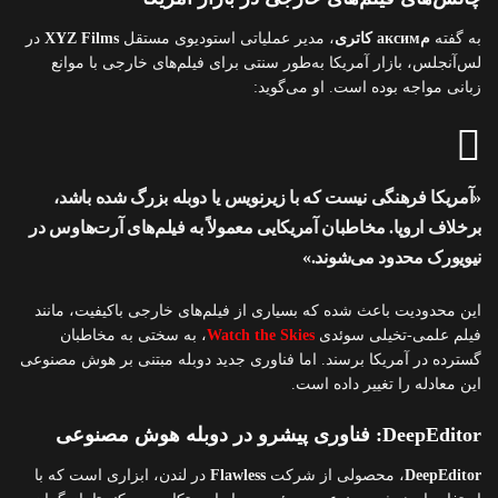
به گفته
مаксим کاتری
، مدیر عملیاتی استودیوی مستقل
XYZ Films
در
لس‌آنجلس، بازار آمریکا به‌طور سنتی برای فیلم‌های خارجی با موانع
زبانی مواجه بوده است. او می‌گوید:
«آمریکا فرهنگی نیست که با زیرنویس یا دوبله بزرگ شده باشد،
برخلاف اروپا. مخاطبان آمریکایی معمولاً به فیلم‌های آرت‌هاوس در
نیویورک محدود می‌شوند.»
این محدودیت باعث شده که بسیاری از فیلم‌های خارجی باکیفیت، مانند
فیلم علمی-تخیلی سوئدی
Watch the Skies
، به سختی به مخاطبان
گسترده در آمریکا برسند. اما فناوری جدید دوبله مبتنی بر هوش مصنوعی
این معادله را تغییر داده است.
DeepEditor: فناوری پیشرو در دوبله هوش مصنوعی
DeepEditor
، محصولی از شرکت
Flawless
در لندن، ابزاری است که با