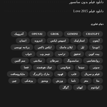
دانلود فیلم بدون سانسور
دانلود فیلم Love 2015
دنیای فناوری
CHATGPT
GEMINI
GROK
OPENAI
آنتروپیک
آیفون
استارلینک
اسپیس ایکس
اندروید
انسان
انویدیا
اپل
ایلان ماسک
ایکس باکس
برنامه نویسی
بیت کوین
تحقیق
ترامپ
جیمز وب
خواب
روانشناسی
سامسونگ
سرطان
سلامتی
سم آلتمن
سونی
سینما
شیائومی
عینک هوشمند
فضا
فیلم و سریال
قلب
قهوه
مارک زاکربرگ
مایکروسافت
متا
مغز
ناسا
ورزش
ویندوز
پزشکی
چین
کوانتوم
کیهان
گوگل