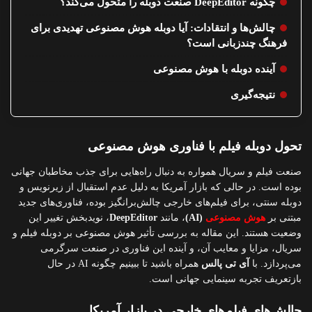
چگونه DeepEditor صنعت دوبله را متحول می‌کند؟
چالش‌ها و انتقادات: آیا دوبله هوش مصنوعی تهدیدی برای
فرهنگ چندزبانی است؟
آینده دوبله با هوش مصنوعی
نتیجه‌گیری
تحول دوبله فیلم با فناوری هوش مصنوعی
صنعت فیلم و سریال همواره به دنبال راه‌هایی برای جذب مخاطبان جهانی
بوده است. در حالی که بازار آمریکا به دلیل عدم استقبال از زیرنویس و
دوبله سنتی، برای فیلم‌های خارجی چالش‌برانگیز بوده، فناوری‌های جدید
مبتنی بر
هوش مصنوعی
(AI)
، مانند
DeepEditor
، نویدبخش تغییر این
وضعیت هستند. این مقاله به بررسی تأثیر هوش مصنوعی بر دوبله فیلم و
سریال، مزایا و معایب آن، و آینده این فناوری در صنعت سرگرمی
می‌پردازد. با
آی تی پالس
همراه باشید تا ببینیم چگونه AI در حال
بازتعریف تجربه سینمایی جهانی است.
چالش‌های فیلم‌های خارجی در بازار آمریکا