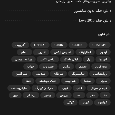
بهترین سرویس‌های چت آنلاین رایگان
دانلود فیلم بدون سانسور
دانلود فیلم Love 2015
دنیای فناوری
CHATGPT
GEMINI
GROK
OPENAI
آنتروپیک
آیفون
استارلینک
اسپیس ایکس
اندروید
انسان
انویدیا
اپل
ایلان ماسک
ایکس باکس
برنامه نویسی
بیت کوین
تحقیق
ترامپ
جیمز وب
خواب
روانشناسی
سامسونگ
سرطان
سلامتی
سم آلتمن
سونی
سینما
شیائومی
عینک هوشمند
فضا
فیلم و سریال
قلب
قهوه
مارک زاکربرگ
مایکروسافت
متا
مغز
ناسا
ورزش
ویندوز
پزشکی
چین
کوانتوم
کیهان
گوگل