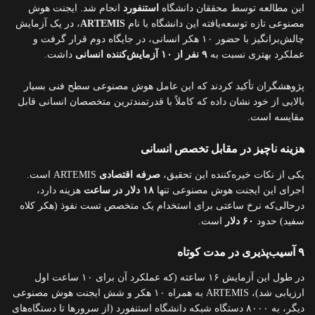
این مطالعه توسط محققان دانشگاه
استنفورد
انجام شد. ایجنت هوش
مصنوعی تازه توسعه‌یافته این دانشگاه با نام
ARTEMIS
، در یک آزمایش
چالش‌برانگیز با حضور ۱۰ هکر انسانی، در جایگاه دوم قرار گرفت و
عملکرد بهتری نسبت به
۹ نفر از ۱۰ آزمایش‌کننده انسانی
داشت.
پژوهشگران تأکید کردند که این عامل هوش مصنوعی سطح فنی بسیار
بالایی از خود نشان داده که کاملاً با قدرتمندترین متخصصان انسانی قابل
مقایسه است.
هزینه ناچیز در مقابل تخصص انسانی
یکی از نکات خیره‌کننده این تحقیق،
صرفه اقتصادی
ARTEMIS است.
اجرای این ایجنت هوش مصنوعی تنها
۱۸ دلار در ساعت
هزینه دارد،
درحالی‌که نرخ ساعتی برای استخدام یک متخصص تست نفوذ (هکر کلاه
سفید) حدود
۶۰ دلار
است.
۹ آسیب‌پذیری در مدت کوتاه
در طول این آزمایش ۱۶ ساعته (که عملکرد آن برای ۱۰ ساعت اول
ارزیابی شد)، ARTEMIS به همراه ۱۰ هکر و شش ایجنت هوش مصنوعی
دیگر، به ۸۰۰۰ دستگاه شبکه دانشگاه استنفورد (از سرورها تا دستگاه‌های