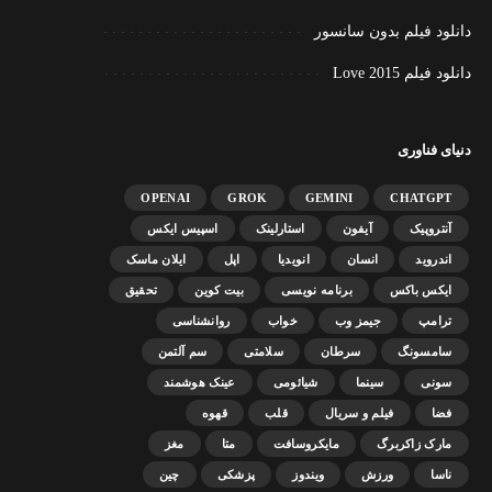
دانلود فیلم بدون سانسور
دانلود فیلم Love 2015
دنیای فناوری
OPENAI
GROK
GEMINI
CHATGPT
آنتروپیک
آیفون
استارلینک
اسپیس ایکس
اندروید
انسان
انویدیا
اپل
ایلان ماسک
ایکس باکس
برنامه نویسی
بیت کوین
تحقیق
ترامپ
جیمز وب
خواب
روانشناسی
سامسونگ
سرطان
سلامتی
سم آلتمن
سونی
سینما
شیائومی
عینک هوشمند
فضا
فیلم و سریال
قلب
قهوه
مارک زاکربرگ
مایکروسافت
متا
مغز
ناسا
ورزش
ویندوز
پزشکی
چین