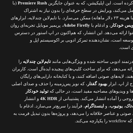
 کرده است. این اپلیکیشن، که به عنوان جایگزین
Premiere Rush
(با
انی تا ۳۰ سپتامبر ۲۰۲۶) عمل می‌کند، ویرایش در سطح حرفه‌ای را بدون نیاز به اشتراک
(برخلاف Premiere Pro دسکتاپ با هزینه ۲۳ دلار ماهانه) ممکن می‌سازد. با تایم‌لاین چندلایه، ابزارهای
نویس خودکار
، و ادغام با
Adobe Firefly
، پریمیر موبایل تجربه‌ای روان
وا ارائه می‌دهد. این انتشار، که هم‌اکنون در اپ استور در دسترس
سعه است، نشان‌دهنده تمرکز ادوبی بر اکوسیستم اپل و
ی است.
قدرتمند ادوبی ساخته شده و ویژگی‌هایی مانند
تایم‌لاین چندلایه
را
رائه می‌دهد، که برای ساخت کلیپ‌های پیچیده ایده‌آل است. کاربران
د، لایه‌های صوتی اضافه کنند، و با کتابخانه دارایی‌های رایگان
 از اپ. ابزار
بهبود گفتار
، که نویز پس‌زمینه را حذف و صدای اصلی
ا و ویدیوهای مصاحبه مفید است، در حالی که
تولید خودکار
وجی را آماده انتشار می‌کند. پشتیبانی از
4K HDR
و انتشار
‌تاک
،
یوتیوب
، و
اینستاگرام
، فرآیند را سریع‌تر می‌سازد. ادغام با
صوتی و عناصر خلاقانه را می‌دهد، و پروژه‌ها بدون تبدیل فرمت به
‌کند.