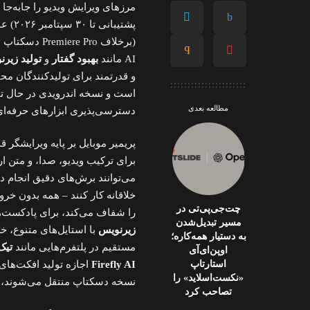
مرزهای ویرایش ویدیو را جابه‌جا
پشتیب
AI مانند
بهبود گفتار
و
تولید زیر
و قدرتمند برای تولیدکنندگان محت
است و نسخه اندرویدی در حال تو
مطالعه بعدی
دسترسی‌پذیری ابزارهای حرفه‌ا
پریمیر موبایل بر پایه ویرایشگر 
برای ترکیب ویدیو، صدا، و متن ا
می‌توانند برش‌های دقیق انجام دهن
خلاقانه کار کنند – همه بدون خروج
چت‌جی‌پی‌تی در
را شفاف می‌کند، برای پادکست‌ه
مسیر تبدیل‌شدن
زیرنویس
با استایل‌های متنوع، خر
به دستیار همه‌کاره؛
مستقیم در پلتفرم‌هایی مانند
تیک
اوپن‌ای‌آی
استارتاپ
Firefly AI
اجازه تولید افکت‌های 
«نکست‌اسلاید» را
نسخه دسکتاپ منتقل می‌شوند، که workflow را یکپارچه می
تصاحب کرد